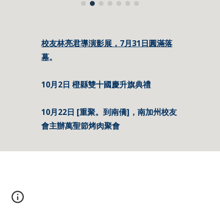
校友林亮君導演影展，7月31日圓滿落
幕
。
10月2日 橙縣雙十國慶升旗典禮
10月22日 [重聚。到南僑]，南加州校友
會主辦萬聖節烤肉聚會